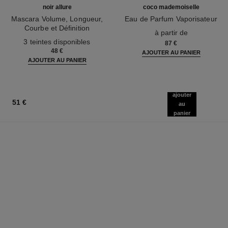
noir allure
coco mademoiselle
Mascara Volume, Longueur,
Eau de Parfum Vaporisateur
Courbe et Définition
Réf. 116520
à partir de
Réf. 190010
3 teintes disponibles
87 €
48 €
AJOUTER AU PANIER
AJOUTER AU PANIER
ajouter
51 €
au
panier