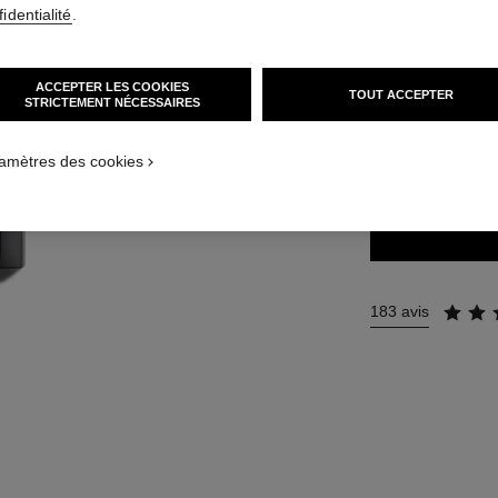
identialité
.
51 €
ACCEPTER LES COOKIES
TOUT ACCEPTER
32 TEINTES DISPO
STRICTEMENT NÉCESSAIRES
54 - BOY
amètres des cookies
183 avis