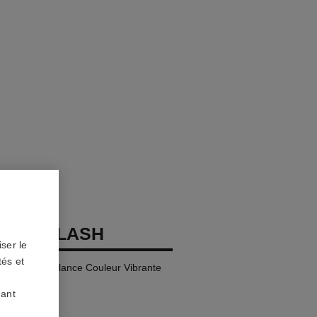
OCO FLASH
ser le
tés et
t, Haute Brillance Couleur Vibrante
uant