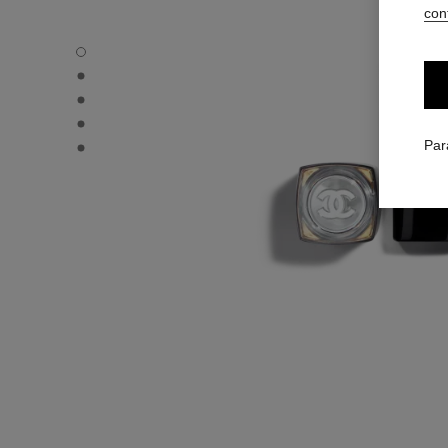
conf
ROUGE COCO FLASH - Vue par défaut
ROUGE COCO FLASH - Vue alternative 1
ROUGE COCO FLASH - Vue alternative 2
ROUGE COCO FLASH - Vue basique texture
ROUGE COCO FLASH - Autre vue
Par