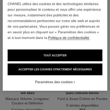
CHANEL utilise des cookies et des technologies similaires
pour personnaliser le contenu et vous offrir une expérience
L'ACCORD PARFAIT
sur mesure, notamment des publicités et des
recommandations pertinentes sur notre site web et auprès
de nos partenaires. Vous pouvez gérer vos préférences et
en savoir plus en cliquant sur « Paramètres des cookies »
et à tout moment dans la
Politique de confidentialité
.
TOUT ACCEPTER
ACCEPTER LES COOKIES STRICTEMENT NÉCESSAIRES
Paramètres des cookies
noir allure
joues contraste intense
Mascara Volume, Longueur,
Fard à Joues Crème en Poudre
Courbe et Définition
Réf. 168242
5 teintes disponibles
Réf. 190010
3 teintes disponibles
55 €