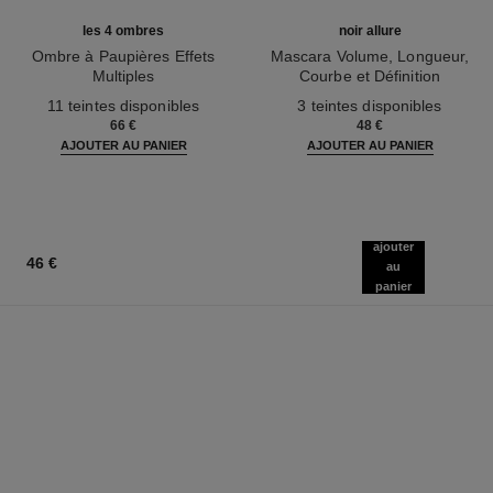
les 4 ombres
noir allure
Ombre à Paupières Effets
Mascara Volume, Longueur,
Multiples
Courbe et Définition
Réf. 164268
Réf. 190010
11 teintes disponibles
3 teintes disponibles
66 €
48 €
AJOUTER AU PANIER
AJOUTER AU PANIER
ajouter
46 €
au
panier