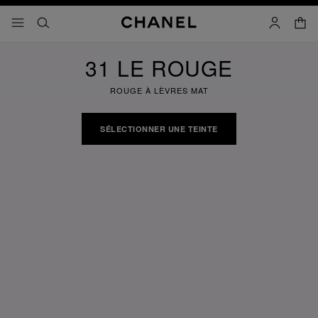
iver le mode contraste élevé
panier
menu principal de navigation
- navigation principale
rechercher
mon compt
31 LE ROUGE
ROUGE À LÈVRES MAT
SÉLECTIONNER UNE TEINTE