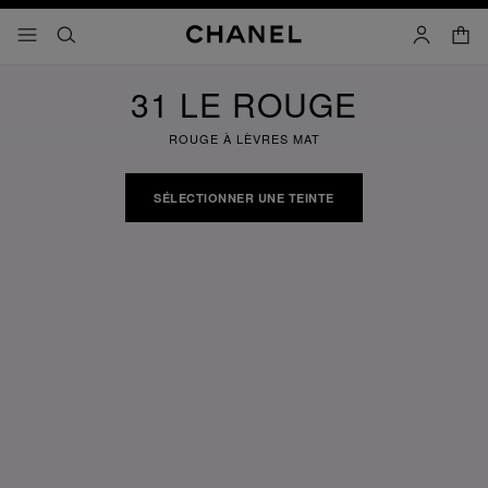
iver le mode contraste élevé
panier
menu principal de navigation
- navigation principale
rechercher
mon compt
31 LE ROUGE
ROUGE À LÈVRES MAT
SÉLECTIONNER UNE TEINTE