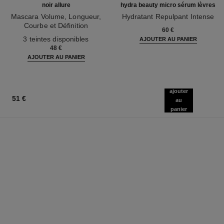
noir allure
hydra beauty micro sérum lèvres
Mascara Volume, Longueur,
Hydratant Repulpant Intense
Courbe et Définition
Réf. 133330
60 €
Réf. 190010
3 teintes disponibles
AJOUTER AU PANIER
48 €
AJOUTER AU PANIER
ajouter
51 €
au
panier