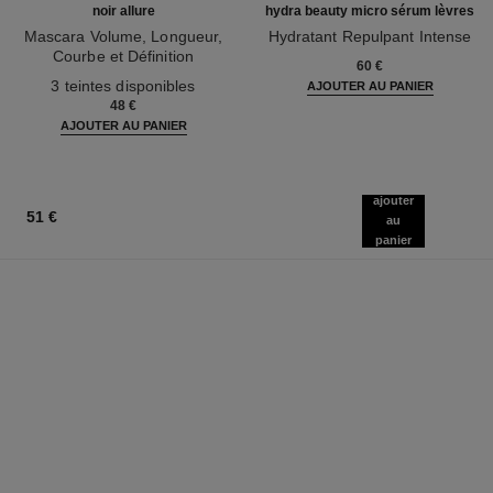
noir allure
hydra beauty micro sérum lèvres
Mascara Volume, Longueur,
Hydratant Repulpant Intense
Courbe et Définition
Réf. 133330
60 €
Réf. 190010
3 teintes disponibles
AJOUTER AU PANIER
48 €
AJOUTER AU PANIER
ajouter
51 €
au
panier