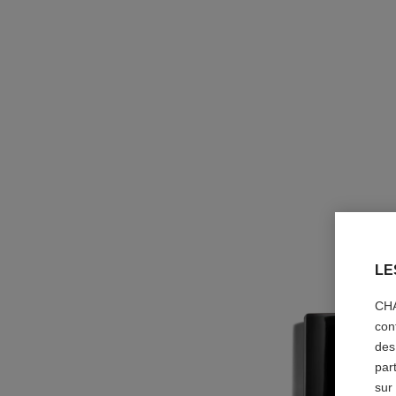
LE
CHA
con
des
par
sur