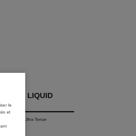
LLURE LIQUID
ser le
tés et
Mat Intense Ultra Tenue
uant