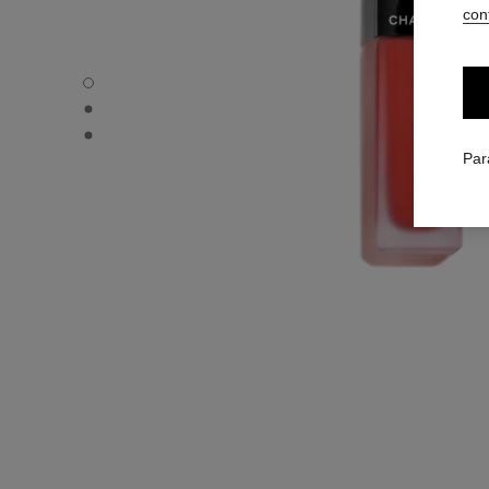
conf
ROUGE ALLURE LIQUID VELVET - Vue par défaut
ROUGE ALLURE LIQUID VELVET - Vue alternative 1
ROUGE ALLURE LIQUID VELVET - Vue basique texture
Par