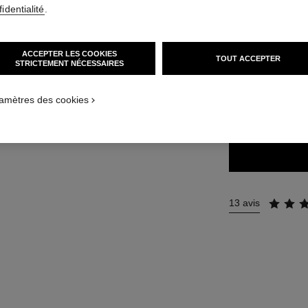
Réf. 171222
identialité
.
51 €
ACCEPTER LES COOKIES
TOUT ACCEPTER
STRICTEMENT NÉCESSAIRES
14 TEINTES DISPO
amètres des cookies
222 - SPIRIT
13 avis