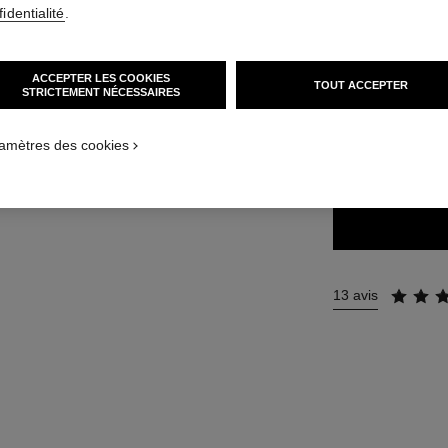
Réf. 171204
identialité
.
51 €
ACCEPTER LES COOKIES
TOUT ACCEPTER
STRICTEMENT NÉCESSAIRES
14 TEINTES DISPO
amètres des cookies
204 - TROUB
13 avis