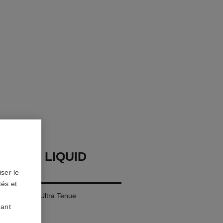
LLURE LIQUID
ser le
tés et
Mat Intense Ultra Tenue
uant