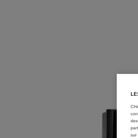
LE
CHA
con
des
par
sur