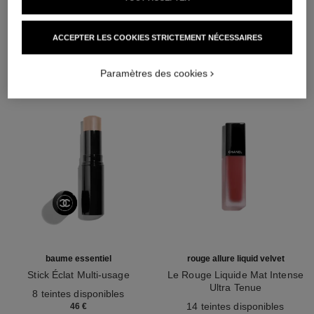
L'ACCORD PARFAIT
ACCEPTER LES COOKIES STRICTEMENT NÉCESSAIRES
Paramètres des cookies
baume essentiel
rouge allure liquid velvet
Stick Éclat Multi-usage
Le Rouge Liquide Mat Intense
Réf. 169060
Ultra Tenue
8 teintes disponibles
Réf. 171226
14 teintes disponibles
46 €