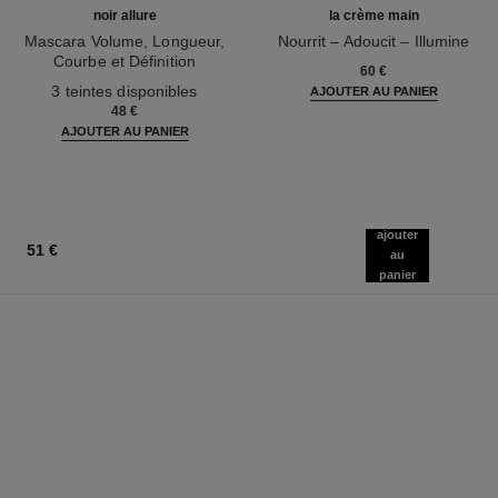
noir allure
la crème main
Mascara Volume, Longueur,
Nourrit – Adoucit – Illumine
Courbe et Définition
Réf. 133850
60 €
Réf. 190010
3 teintes disponibles
AJOUTER AU PANIER
48 €
AJOUTER AU PANIER
ajouter
51 €
au
panier