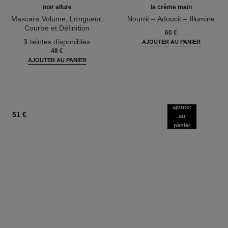
noir allure
la crème main
Mascara Volume, Longueur,
Nourrit – Adoucit – Illumine
Courbe et Définition
Réf. 133850
60 €
Réf. 190010
3 teintes disponibles
AJOUTER AU PANIER
48 €
AJOUTER AU PANIER
ajouter
51 €
au
panier