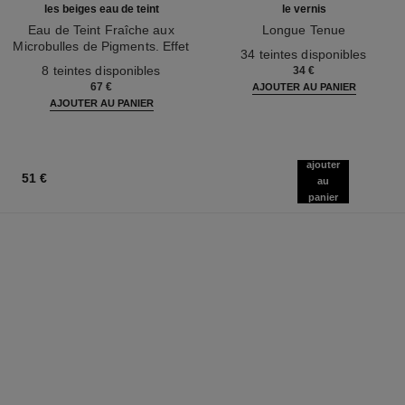
les beiges eau de teint
le vernis
Eau de Teint Fraîche aux
Longue Tenue
Microbulles de Pigments. Effet
Réf. 179151
34 teintes disponibles
Réf. 158810
Peau Nue. Belle Mine Naturelle
8 teintes disponibles
34 €
et Lumineuse
67 €
AJOUTER AU PANIER
AJOUTER AU PANIER
ajouter
51 €
au
panier