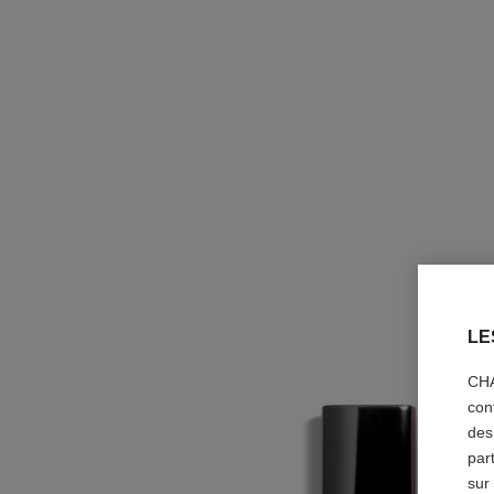
LE
CHA
con
des
par
sur