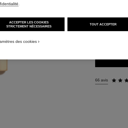
identialité
.
51 €
ACCEPTER LES COOKIES
TOUT ACCEPTER
14 TEINTES DISPO
STRICTEMENT NÉCESSAIRES
206 - ILLUSI
amètres des cookies
66 avis