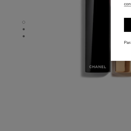
conf
ROUGE ALLURE - Vue par défaut
ROUGE ALLURE - Vue alternative 1
ROUGE ALLURE - Vue basique texture
Par