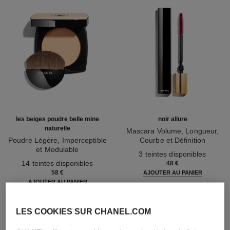
les beiges poudre belle mine
noir allure
naturelle
Mascara Volume, Longueur,
Poudre Légère, Imperceptible
Courbe et Définition
et Modulable
Réf. 190010
3 teintes disponibles
Réf. 185872
14 teintes disponibles
48 €
58 €
AJOUTER AU PANIER
AJOUTER AU PANIER
LES COOKIES SUR CHANEL.COM
ajouter
67 €
au