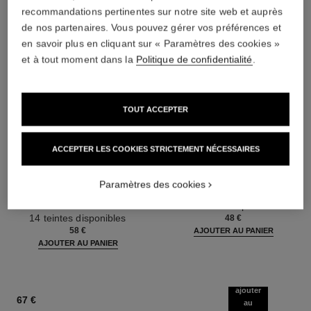
recommandations pertinentes sur notre site web et auprès
de nos partenaires. Vous pouvez gérer vos préférences et
en savoir plus en cliquant sur « Paramètres des cookies »
et à tout moment dans la
Politique de confidentialité
.
TOUT ACCEPTER
ACCEPTER LES COOKIES STRICTEMENT NÉCESSAIRES
les beiges poudre belle mine
noir allure
naturelle
Mascara Volume, Longueur,
Paramètres des cookies
Poudre Légère, Imperceptible
Courbe et Définition
et Modulable
Réf. 190010
3 teintes disponibles
Réf. 185872
14 teintes disponibles
48 €
58 €
AJOUTER AU PANIER
AJOUTER AU PANIER
ajouter
67 €
au