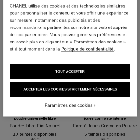
CHANEL utilise des cookies et des technologies similaires
pour personnaliser le contenu et vous offrir une expérience
L'ACCORD PARFAIT
sur mesure, notamment des publicités et des
recommandations pertinentes sur notre site web et auprès
de nos partenaires. Vous pouvez gérer vos préférences et
en savoir plus en cliquant sur « Paramètres des cookies »
et à tout moment dans la
Politique de confidentialité
.
TOUT ACCEPTER
ACCEPTER LES COOKIES STRICTEMENT NÉCESSAIRES
Paramètres des cookies
poudre universelle libre
joues contraste intense
Poudre Libre Fini Naturel
Fard à Joues Crème en Poudre
Réf. 132210
Réf. 168242
10 teintes disponibles
5 teintes disponibles
60 €
55 €