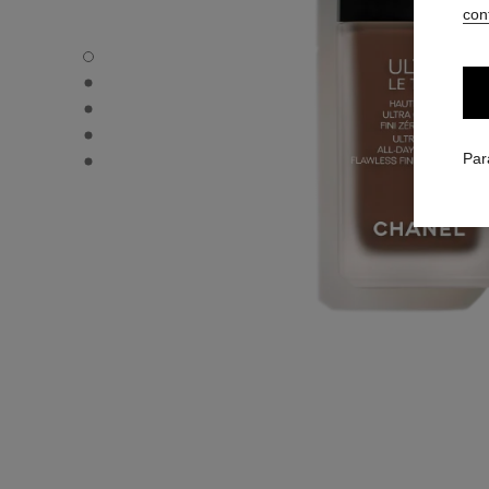
conf
ULTRA LE TEINT FLUIDE - Vue par défaut
ULTRA LE TEINT FLUIDE - Vue alternative 1
ULTRA LE TEINT FLUIDE - Vue basique texture
ULTRA LE TEINT FLUIDE - product.packShot.APPLICATI
ULTRA LE TEINT FLUIDE - product.packShot.APPLICATI
Par