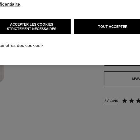
identialité
.
35 TEINTES DISPO
ACCEPTER LES COOKIES
TOUT ACCEPTER
STRICTEMENT NÉCESSAIRES
BR172
ON_VISUAL_1
ON_VISUAL_2
amètres des cookies
Cet article
est en ru
TROUVER MA TEI
M’AV
77 avis