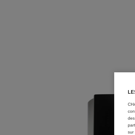
LE
CHA
con
des
par
sur