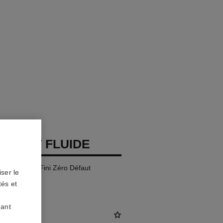
 TEINT FLUIDE
ra Confort – Fini Zéro Défaut
ser le
tés et
uant