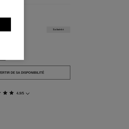
NIBLES
Exclusivité
pture de stock.
NTE
ERTIR DE SA DISPONIBILITÉ
4.9/5