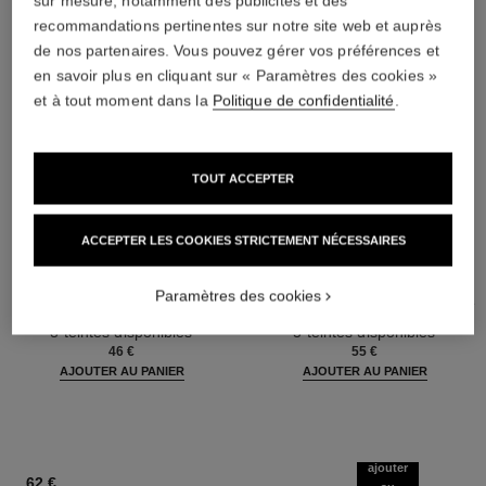
sur mesure, notamment des publicités et des
recommandations pertinentes sur notre site web et auprès
de nos partenaires. Vous pouvez gérer vos préférences et
en savoir plus en cliquant sur « Paramètres des cookies »
et à tout moment dans la
Politique de confidentialité
.
TOUT ACCEPTER
ACCEPTER LES COOKIES STRICTEMENT NÉCESSAIRES
baume essentiel
joues contraste intense
Paramètres des cookies
Stick Éclat Multi-usage
Fard à Joues Crème en Poudre
Réf. 169060
Réf. 168242
8 teintes disponibles
5 teintes disponibles
46 €
55 €
AJOUTER AU PANIER
AJOUTER AU PANIER
ajouter
62 €