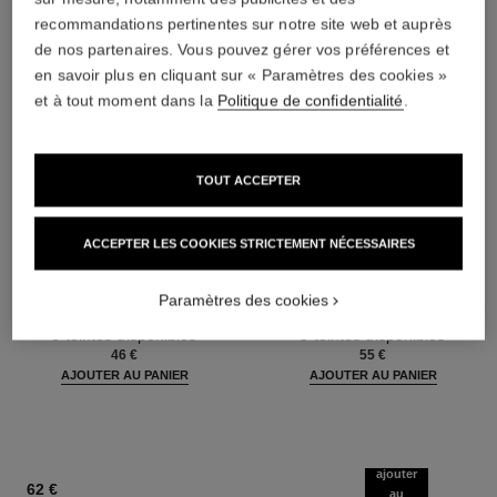
recommandations pertinentes sur notre site web et auprès
de nos partenaires. Vous pouvez gérer vos préférences et
en savoir plus en cliquant sur « Paramètres des cookies »
et à tout moment dans la
Politique de confidentialité
.
TOUT ACCEPTER
ACCEPTER LES COOKIES STRICTEMENT NÉCESSAIRES
baume essentiel
joues contraste intense
Paramètres des cookies
Stick Éclat Multi-usage
Fard à Joues Crème en Poudre
Réf. 169060
Réf. 168242
8 teintes disponibles
5 teintes disponibles
46 €
55 €
AJOUTER AU PANIER
AJOUTER AU PANIER
ajouter
62 €
au