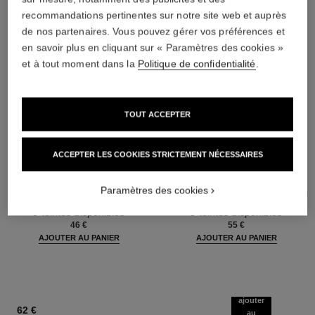
recommandations pertinentes sur notre site web et auprès
de nos partenaires. Vous pouvez gérer vos préférences et
en savoir plus en cliquant sur « Paramètres des cookies »
et à tout moment dans la
Politique de confidentialité
.
TOUT ACCEPTER
ACCEPTER LES COOKIES STRICTEMENT NÉCESSAIRES
baume essentiel
joues contraste intense
Paramètres des cookies
Stick Éclat Multi-usage
Fard à Joues Crème en Poudre
Réf. 169060
Réf. 168242
8 teintes disponibles
5 teintes disponibles
46 €
55 €
AJOUTER AU PANIER
AJOUTER AU PANIER
ajouter
62 €
au