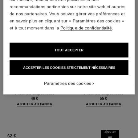
recommandations pertinentes sur notre site web et auprès
de nos partenaires. Vous pouvez gérer vos préférences et
en savoir plus en cliquant sur « Paramètres des cookies »
et à tout moment dans la
Politique de confidentialité
.
TOUT ACCEPTER
ACCEPTER LES COOKIES STRICTEMENT NÉCESSAIRES
baume essentiel
joues contraste intense
Paramètres des cookies
Stick Éclat Multi-usage
Fard à Joues Crème en Poudre
Réf. 169060
Réf. 168242
8 teintes disponibles
5 teintes disponibles
46 €
55 €
AJOUTER AU PANIER
AJOUTER AU PANIER
ajouter
62 €
au