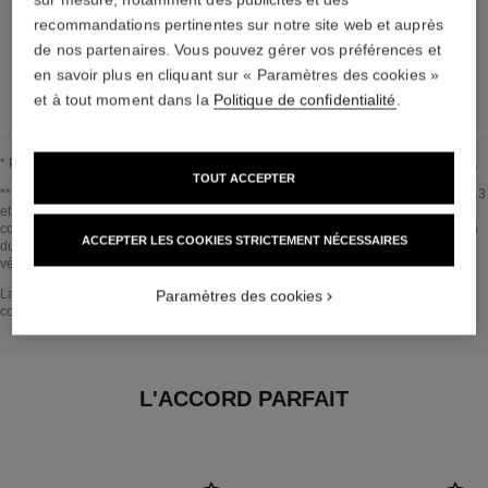
recommandations pertinentes sur notre site web et auprès
de nos partenaires. Vous pouvez gérer vos préférences et
EN SAVOIR PLUS
en savoir plus en cliquant sur « Paramètres des cookies »
et à tout moment dans la
Politique de confidentialité
.
* Proportion d’ingrédients et dérivés naturels calculée selon la norme ISO 16128.
TOUT ACCEPTER
Revenir au titre↩
** Estimation réalisée en Avril 2021 selon la méthode publiée par le GIEC en 2013
et la norme ISO 14067. Périmètre d'analyse : fabrication des ingrédients
cosmétiques et des composants d’emballage, production, distribution, l’utilisation
ACCEPTER LES COOKIES STRICTEMENT NÉCESSAIRES
du produit (si pertinent pour le produit) et fin de vie de l’emballage. Méthodologie
vérifiée par Bureau Veritas.
Revenir au titre↩
La section AU CŒUR DU PRODUIT a été établie sur la base d’informations
Paramètres des cookies
collectées et validées en avril 2021.
L'ACCORD PARFAIT