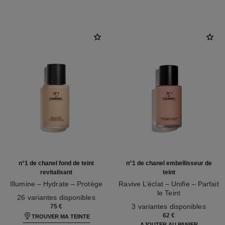
n°1 de chanel fond de teint
n°1 de chanel embellisseur de
revitalisant
teint
Illumine – Hydrate – Protège
Ravive L’éclat – Unifie – Parfait
Réf. 145764
le Teint
26 variantes disponibles
Réf. 145181
3 variantes disponibles
75 €
62 €
TROUVER MA TEINTE
AJOUTER AU PANIER