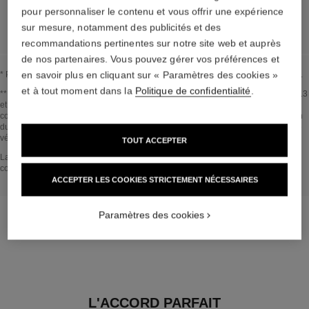
EN SAVOIR PLUS
pour personnaliser le contenu et vous offrir une expérience
sur mesure, notamment des publicités et des
recommandations pertinentes sur notre site web et auprès
de nos partenaires. Vous pouvez gérer vos préférences et
en savoir plus en cliquant sur « Paramètres des cookies »
* Proportion d’ingrédients et dérivés naturels calculée selon la norme ISO 16128.
et à tout moment dans la
Politique de confidentialité
.
Revenir au titre↩
** Estimation réalisée en Avril 2021 selon la méthode publiée par le GIEC en 2013
et la norme ISO 14067. Périmètre d'analyse : fabrication des ingrédients
cosmétiques et des composants d’emballage, production, distribution, l’utilisation
du produit (si pertinent pour le produit) et fin de vie de l’emballage. Méthodologie
vérifiée par Bureau Veritas.
TOUT ACCEPTER
Revenir au titre↩
La section AU CŒUR DU PRODUIT a été établie sur la base d’informations
collectées et validées en avril 2021.
ACCEPTER LES COOKIES STRICTEMENT NÉCESSAIRES
Paramètres des cookies
L'ACCORD PARFAIT