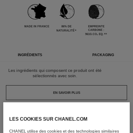
MADE IN FRANCE
86% DE
EMPREINTE
*
CARBONE :
NATURALITÉ
**
961G.CO₂ EQ.
INGRÉDIENTS
PACKAGING
Les ingrédients qui composent ce produit ont été
sélectionnés avec soin.
EN SAVOIR PLUS
Les éléments qui composent ce packaging ont été
LES COOKIES SUR CHANEL.COM
conçu avec soin.
CHANEL utilise des cookies et des technologies similaires