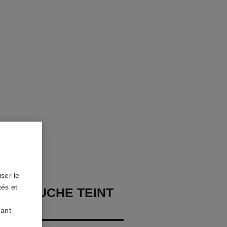
ser le
tés et
 RETOUCHE TEINT
uant