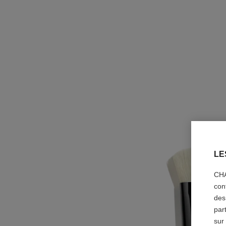
LE
CHA
con
des
par
sur