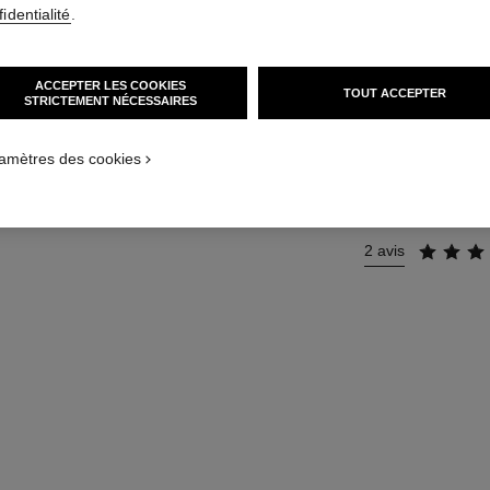
Pinceau Retouche
identialité
.
En savoir plus
Réf. 138860
ACCEPTER LES COOKIES
TOUT ACCEPTER
STRICTEMENT NÉCESSAIRES
41 €
amètres des cookies
2 avis