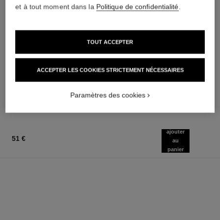
et à tout moment dans la
Politique de confidentialité
.
les beiges poudre belle mine
pinceau poudre n°106
TOUT ACCEPTER
naturelle
Pinceau Poudre
Poudre Légère, Imperceptible
Réf. 138847
57 €
et Modulable
ACCEPTER LES COOKIES STRICTEMENT NÉCESSAIRES
AJOUTER AU PANIER
Réf. 185872
14 teintes disponibles
58 €
Paramètres des cookies
AJOUTER AU PANIER
ajouter
51 €
au
panier