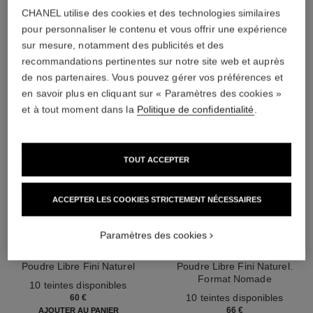
CHANEL utilise des cookies et des technologies similaires
L'ACCORD PARFAIT
pour personnaliser le contenu et vous offrir une expérience
sur mesure, notamment des publicités et des
recommandations pertinentes sur notre site web et auprès
de nos partenaires. Vous pouvez gérer vos préférences et
en savoir plus en cliquant sur « Paramètres des cookies »
et à tout moment dans la
Politique de confidentialité
.
TOUT ACCEPTER
ACCEPTER LES COOKIES STRICTEMENT NÉCESSAIRES
Paramètres des cookies
poudre universelle libre
poudre universelle libre
Poudre Libre Fini Naturel
Poudre Libre Fini Naturel.
Réf. 132210
Format Nomade
10 teintes disponibles
Réf. 132726
10 teintes disponibles
60 €
66 €
AJOUTER AU PANIER