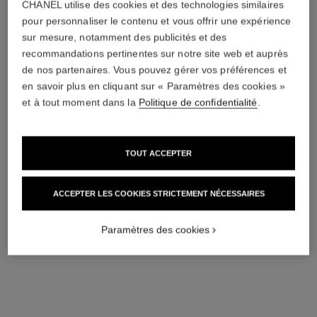
CHANEL utilise des cookies et des technologies similaires
pour personnaliser le contenu et vous offrir une expérience
sur mesure, notamment des publicités et des
recommandations pertinentes sur notre site web et auprès
le vernis
le vernis
de nos partenaires. Vous pouvez gérer vos préférences et
Longue Tenue
Longue Tenue
en savoir plus en cliquant sur « Paramètres des cookies »
Réf. 179197
Réf. 179195
197 - ARTISTE
195 - POÈTE
et à tout moment dans la
Politique de confidentialité
.
34 €
34 €
AJOUTER AU PANIER
AJOUTER AU PANIER
TOUT ACCEPTER
ACCEPTER LES COOKIES STRICTEMENT NÉCESSAIRES
Paramètres des cookies