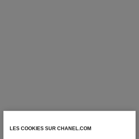
le vernis
le vernis
Couleur et Brillance Longue
Couleur et Brillance Longue
Tenue
Tenue
Réf. 179387
Réf. 179377
387 - PERFORMER
377 - MODERNISTE
34 €
34 €
AJOUTER AU PANIER
AJOUTER AU PANIER
LES COOKIES SUR CHANEL.COM