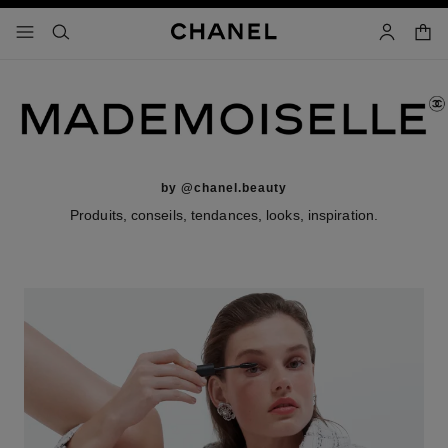
iver le mode contraste élevé
panier
menu principal de navigation
- navigation principale
rechercher
mon compt
by @chanel.beauty
Produits, conseils, tendances, looks, inspiration.