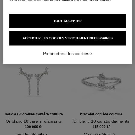
DÉCOUVREZ AUSSI
TOUT ACCEPTER
ACCEPTER LES COOKIES STRICTEMENT NÉCESSAIRES
Paramètres des cookies
boucles d'oreilles comète couture
bracelet comète couture
Or blanc 18 carats, diamants
Or blanc 18 carats, diamants
Réf. J64764
Réf. J64819
100 000 €
*
115 000 €
*
Voir les détails
Voir les détails