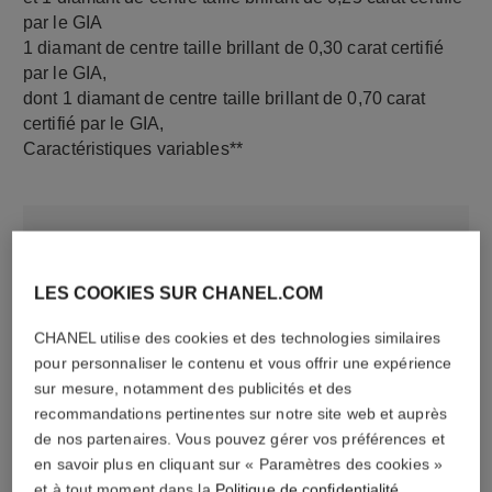
par le GIA
1 diamant de centre taille brillant de 0,30 carat certifié
par le GIA,
dont 1 diamant de centre taille brillant de 0,70 carat
certifié par le GIA,
Caractéristiques variables**
LES COOKIES SUR CHANEL.COM
CHANEL utilise des cookies et des technologies similaires
pour personnaliser le contenu et vous offrir une expérience
sur mesure, notamment des publicités et des
recommandations pertinentes sur notre site web et auprès
matériau
de nos partenaires. Vous pouvez gérer vos préférences et
Or blanc 18 carats
en savoir plus en cliquant sur « Paramètres des cookies »
et à tout moment dans la
Politique de confidentialité
.