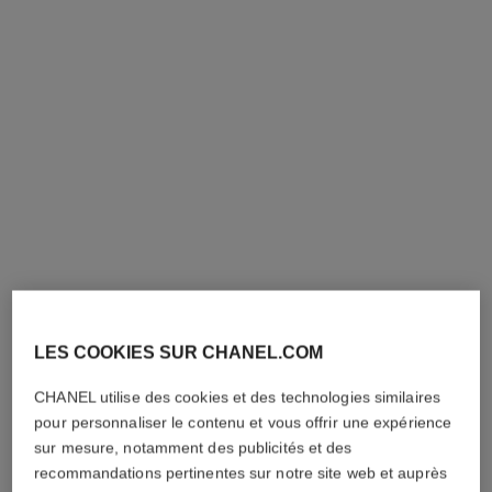
Voir les détails
Voir les détails
bague coco crush
bague coco crush
Motif matelassé, mini
Motif matelassé, petit
LES COOKIES SUR CHANEL.COM
modèle, or blanc 18 carats
modèle, OR BEIGE 18
Réf. J11793
Réf. J12871
carats, diamants
1 820 €
*
11 500 €
*
CHANEL utilise des cookies et des technologies similaires
pour personnaliser le contenu et vous offrir une expérience
Voir les détails
Voir les détails
sur mesure, notamment des publicités et des
recommandations pertinentes sur notre site web et auprès