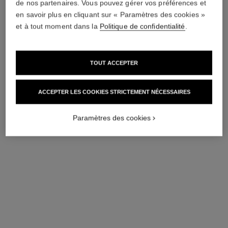
de nos partenaires. Vous pouvez gérer vos préférences et
en savoir plus en cliquant sur « Paramètres des cookies »
et à tout moment dans la
Politique de confidentialité
.
TOUT ACCEPTER
ACCEPTER LES COOKIES STRICTEMENT NÉCESSAIRES
bague coco crush
bague coco crush
Paramètres des cookies
Motif matelassé, petit
Motif matelassé, grand
modèle, or blanc 18 carats
modèle, or jaune 18 carats,
Réf. J10570
Réf. J13209
diamants
3 300 €
*
12 300 €
*
Voir les détails
Voir les détails