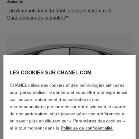
diamants
166 diamants taille brillant totalisant 4,41 carats
Caractéristiques variables**
LES COOKIES SUR CHANEL.COM
CHANEL utilise des cookies et des technologies similaires
pour personnaliser le contenu et vous offrir une expérience
matériau
sur mesure, notamment des publicités et des
Or blanc 18 carats
recommandations pertinentes sur notre site web et auprès
de nos partenaires. Vous pouvez gérer vos préférences et
en savoir plus en cliquant sur « Paramètres des cookies »
DÉCOUVREZ AUSSI
et à tout moment dans la
Politique de confidentialité
.