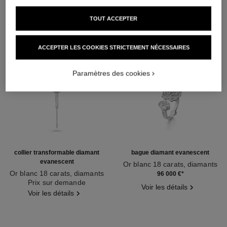
TOUT ACCEPTER
ACCEPTER LES COOKIES STRICTEMENT NÉCESSAIRES
Paramètres des cookies
collier transformable diamant
bague diamant evanescent
evanescent
Or blanc 18 carats, diamants
Or blanc 18 carats, diamants
Réf. J63487
96 000 €
*
Réf. J63493
Prix sur demande
Voir les détails
Voir les détails