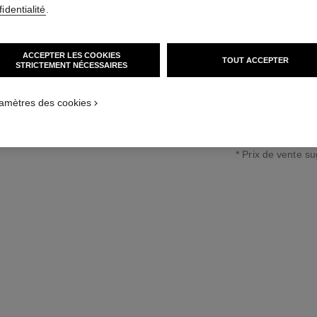
identialité
.
Or blanc 18 carat
En savoir plus
taille standard
Réf. J60879
ACCEPTER LES COOKIES
TOUT ACCEPTER
STRICTEMENT NÉCESSAIRES
66 000 €
*
amètres des cookies
↩
* Prix de vente s