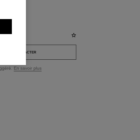
s, diamants
NOUS CONTACTER
uggéré.
En savoir plus