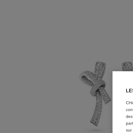
LE
CHA
con
des
par
sur