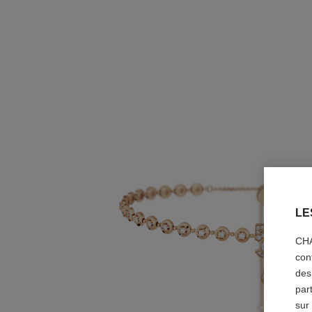
LE
CHA
con
des
par
sur