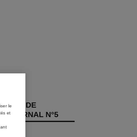
 LIGNE DE
ser le
S ETERNAL N°5
tés et
uant
ts, diamants