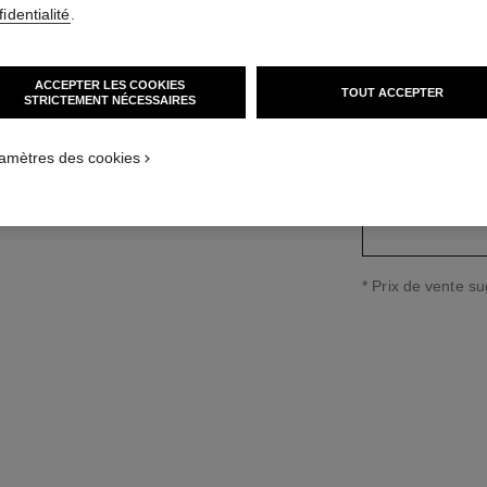
identialité
.
Réf. J13670
r la version taille standard
43 500 €
*
ACCEPTER LES COOKIES
TOUT ACCEPTER
STRICTEMENT NÉCESSAIRES
variante
(3)
amètres des cookies
↩
* Prix de vente s