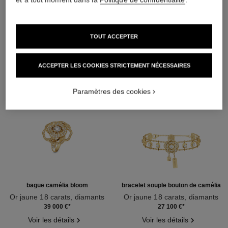
DÉCOUVREZ AUSSI
TOUT ACCEPTER
ACCEPTER LES COOKIES STRICTEMENT NÉCESSAIRES
Paramètres des cookies
bague camélia bloom
bracelet souple bouton de camélia
Or jaune 18 carats, diamants
Or jaune 18 carats, diamants
Réf. J13372
Réf. J13436
39 000 €
*
27 100 €
*
Voir les détails
Voir les détails