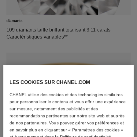
diamants
109 diamants taille brillant totalisant 3,11 carats
Caractéristiques variables**
LES COOKIES SUR CHANEL.COM
CHANEL utilise des cookies et des technologies similaires
pour personnaliser le contenu et vous offrir une expérience
sur mesure, notamment des publicités et des
matériau
recommandations pertinentes sur notre site web et auprès
Or jaune 18 carats
de nos partenaires. Vous pouvez gérer vos préférences et
en savoir plus en cliquant sur « Paramètres des cookies »
et à tout moment dans la
Politique de confidentialité
.