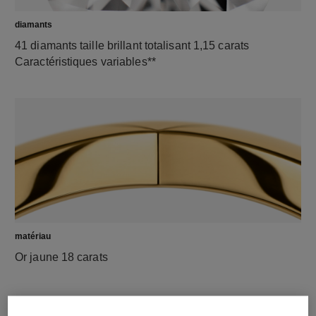
diamants
41 diamants taille brillant totalisant 1,15 carats
Caractéristiques variables**
matériau
Or jaune 18 carats
DÉCOUVREZ AUSSI