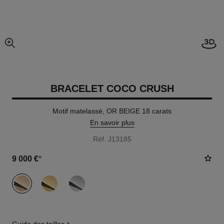
Visi
agrandissement
BRACELET COCO CRUSH
Motif matelassé, OR BEIGE 18 carats
En savoir plus
Réf. J13185
9 000 €
*
variante
(3)