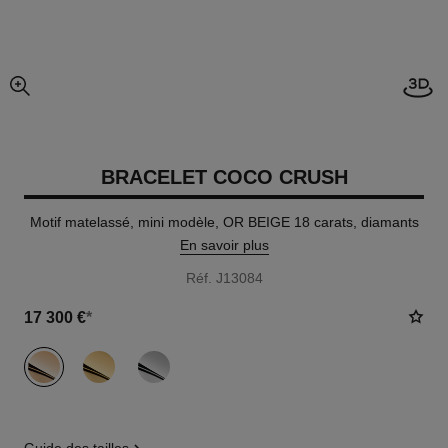
Visi
agrandissement
BRACELET COCO CRUSH
Motif matelassé, mini modèle, OR BEIGE 18 carats, diamants
En savoir plus
Réf. J13084
17 300 €
*
variante
(3)