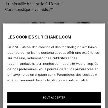
1 rubis taille brillant de 0,18 carat
Caractéristiques variables**
LES COOKIES SUR CHANEL.COM
CHANEL utilise des cookies et des technologies similaires
pour personnaliser le contenu et vous offrir une expérience
sur mesure, notamment des publicités et des
recommandations pertinentes sur notre site web et auprès
de nos partenaires. Vous pouvez gérer vos préférences et
diamants
en savoir plus en cliquant sur « Paramètres des cookies »
1 diamant taille brillant de 0,01 carat sur le fermoir
et à tout moment dans la
Politique de confidentialité
.
Caractéristiques variables**
TOUT ACCEPTER