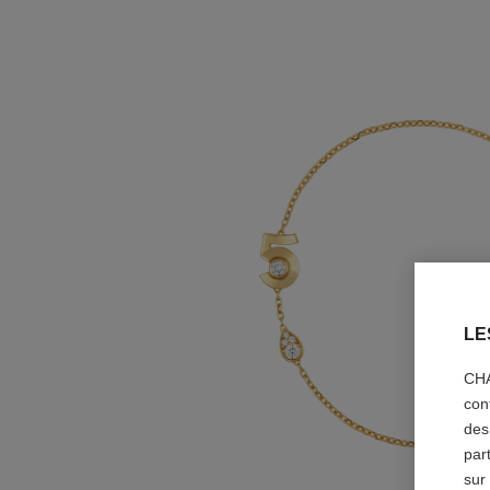
LE
CHA
con
des
par
sur