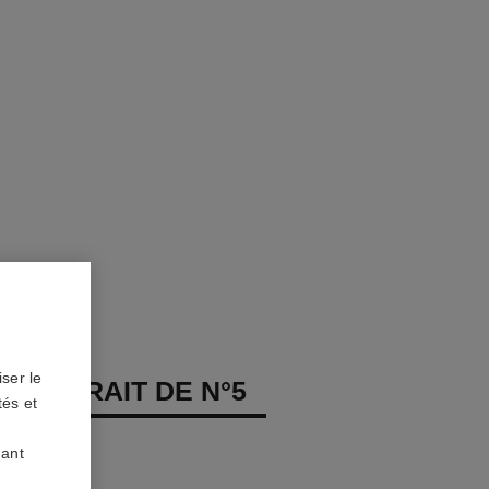
ser le
T EXTRAIT DE N°5
tés et
s, diamants
uant