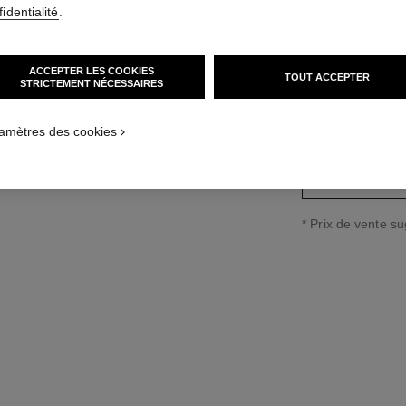
aille standard
identialité
.
Réf. J12906
3 650 €
*
ACCEPTER LES COOKIES
TOUT ACCEPTER
variante
(2)
STRICTEMENT NÉCESSAIRES
amètres des cookies
↩
* Prix de vente s