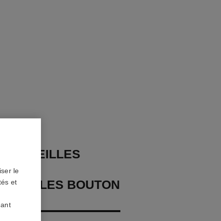
 D'OREILLES
S
ser le
ORMABLES BOUTON
tés et
LIA
uant