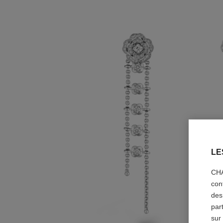
LE
CHA
con
des
par
sur