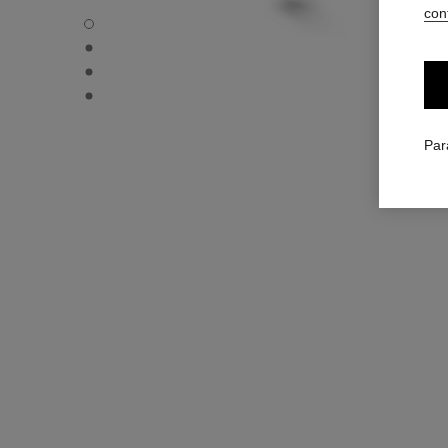
conf
Boucles d'oreilles souples transformables Bouton de Caméli
Boucles d'oreilles souples transformables Bouton de Cam
Boucles d'oreilles souples transformables Bouton de Camé
Boucles d'oreilles souples transformables Bouton de Cam
Par