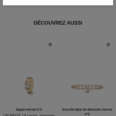
OR BEIGE 18 carats
DÉCOUVREZ AUSSI
bague eternal n°5
bracelet ligne de diamants eternal
n°5
OR BEIGE 18 carats, diamants