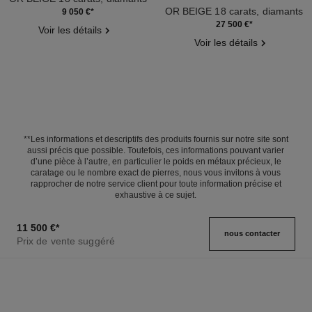
Réf. J12187
OR BEIGE 18 carats, diamants
9 050 €
*
Réf. J13667
27 500 €
*
Voir les détails
Voir les détails
**Les informations et descriptifs des produits fournis sur notre site sont
aussi précis que possible. Toutefois, ces informations pouvant varier
d’une pièce à l’autre, en particulier le poids en métaux précieux, le
caratage ou le nombre exact de pierres, nous vous invitons à vous
rapprocher de notre service client pour toute information précise et
exhaustive à ce sujet.
11 500 €
*
nous contacter
Prix de vente suggéré