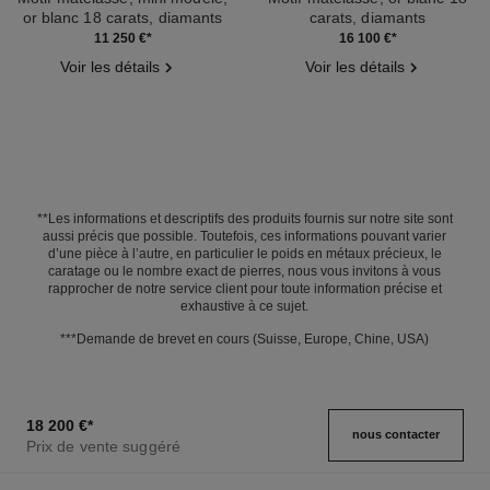
or blanc 18 carats, diamants
carats, diamants
Réf. J12328
Réf. J13444
11 250 €
*
16 100 €
*
Voir les détails
Voir les détails
**Les informations et descriptifs des produits fournis sur notre site sont
aussi précis que possible. Toutefois, ces informations pouvant varier
d’une pièce à l’autre, en particulier le poids en métaux précieux, le
caratage ou le nombre exact de pierres, nous vous invitons à vous
rapprocher de notre service client pour toute information précise et
exhaustive à ce sujet.
***Demande de brevet en cours (Suisse, Europe, Chine, USA)
18 200 €
*
nous contacter
Prix de vente suggéré