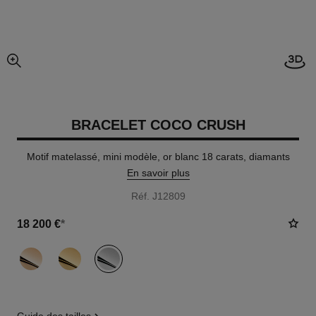
Visi
agrandissement
BRACELET COCO CRUSH
Motif matelassé, mini modèle, or blanc 18 carats, diamants
En savoir plus
Réf. J12809
18 200 €
*
variante
(3)