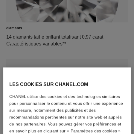
diamants
14 diamants taille brillant totalisant 0,97 carat
Caractéristiques variables**
LES COOKIES SUR CHANEL.COM
CHANEL utilise des cookies et des technologies similaires
pour personnaliser le contenu et vous offrir une expérience
sur mesure, notamment des publicités et des
recommandations pertinentes sur notre site web et auprès
matériau
de nos partenaires. Vous pouvez gérer vos préférences et
Or jaune 18 carats
en savoir plus en cliquant sur « Paramètres des cookies »