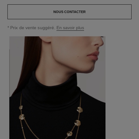
NOUS CONTACTER
↩
* Prix de vente suggéré.
En savoir plus