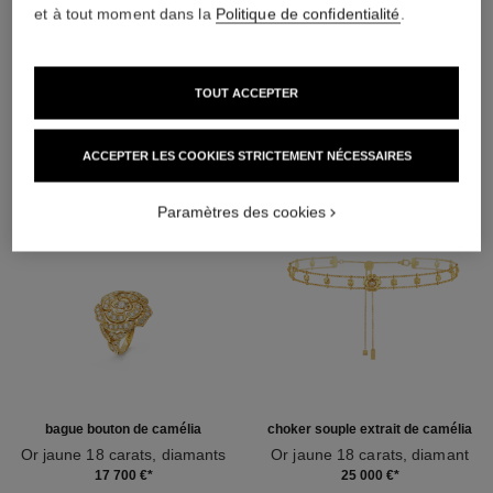
et à tout moment dans la
Politique de confidentialité
.
DÉCOUVREZ AUSSI
TOUT ACCEPTER
ACCEPTER LES COOKIES STRICTEMENT NÉCESSAIRES
Paramètres des cookies
bague bouton de camélia
choker souple extrait de camélia
Or jaune 18 carats, diamants
Or jaune 18 carats, diamant
Réf. J12121
Réf. J13652
17 700 €
*
25 000 €
*