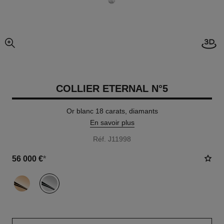
Visi
agrandissement
COLLIER ETERNAL N°5
Or blanc 18 carats, diamants
En savoir plus
Réf. J11998
56 000 €
*
variante
(2)