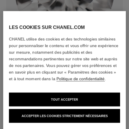
diamants
LES COOKIES SUR CHANEL.COM
50 diamants taille brillant et 1 diamant taille poire
totalisant 2,79 carats
CHANEL utilise des cookies et des technologies similaires
dont 1 diamant de centre taille brillant de 0,40 carat
pour personnaliser le contenu et vous offrir une expérience
certifié par le GIA, et un diamant de centre taille poire de
sur mesure, notamment des publicités et des
0,40 carat
recommandations pertinentes sur notre site web et auprès
Caractéristiques variables**
de nos partenaires. Vous pouvez gérer vos préférences et
en savoir plus en cliquant sur « Paramètres des cookies »
et à tout moment dans la
Politique de confidentialité
.
TOUT ACCEPTER
ACCEPTER LES COOKIES STRICTEMENT NÉCESSAIRES