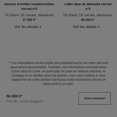
boucles d'oreilles transformables
collier ligne de diamants eternal
eternal n°5
n°5
Or blanc 18 carats, diamants
Or blanc 18 carats, diamants
Réf. J12417
Réf. J13649
37 000 €
*
46 000 €
*
Voir les détails
Voir les détails
**Les informations et descriptifs des produits fournis sur notre site sont
aussi précis que possible. Toutefois, ces informations pouvant varier
d’une pièce à l’autre, en particulier le poids en métaux précieux, le
caratage ou le nombre exact de pierres, nous vous invitons à vous
rapprocher de notre service client pour toute information précise et
exhaustive à ce sujet.
56 000 €
*
nous contacter
Prix de vente suggéré