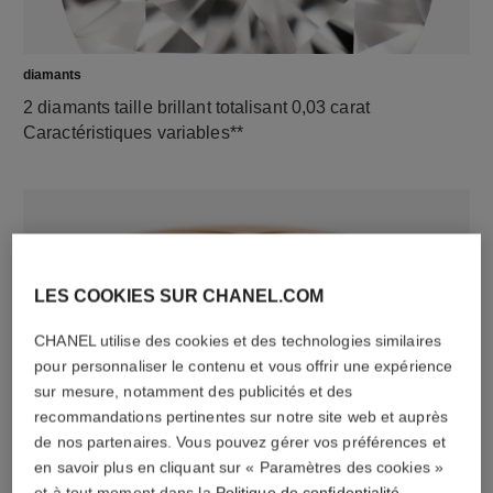
diamants
2 diamants taille brillant totalisant 0,03 carat
Caractéristiques variables**
LES COOKIES SUR CHANEL.COM
CHANEL utilise des cookies et des technologies similaires
pour personnaliser le contenu et vous offrir une expérience
sur mesure, notamment des publicités et des
matériau
recommandations pertinentes sur notre site web et auprès
OR BEIGE 18 carats
de nos partenaires. Vous pouvez gérer vos préférences et
en savoir plus en cliquant sur « Paramètres des cookies »
et à tout moment dans la
Politique de confidentialité
.