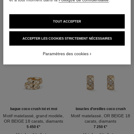
DÉCOUVREZ AUSSI
TOUT ACCEPTER
ACCEPTER LES COOKIES STRICTEMENT NÉCESSAIRES
Paramètres des cookies
bague coco crush toi et moi
boucles d’oreilles coco crush
Motif matelassé, grand modèle,
Motif matelassé, OR BEIGE 18
OR BEIGE 18 carats, diamants
carats, diamants
Réf. J11970
Réf. J13711
5 450 €
*
7 250 €
*