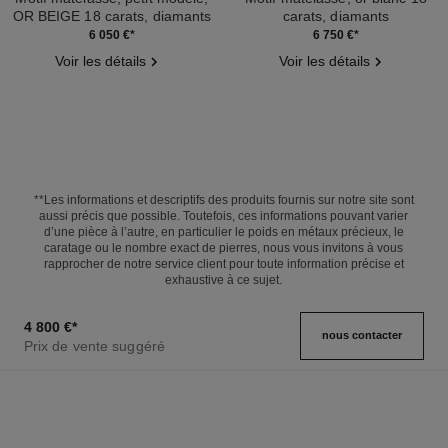
OR BEIGE 18 carats, diamants
carats, diamants
Réf. J13162
Réf. J12104
6 050 €
*
6 750 €
*
Voir les détails
Voir les détails
**Les informations et descriptifs des produits fournis sur notre site sont
aussi précis que possible. Toutefois, ces informations pouvant varier
d’une pièce à l’autre, en particulier le poids en métaux précieux, le
caratage ou le nombre exact de pierres, nous vous invitons à vous
rapprocher de notre service client pour toute information précise et
exhaustive à ce sujet.
4 800 €
*
nous contacter
Prix de vente suggéré