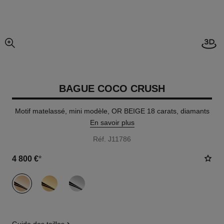
Visi
agrandissement
BAGUE COCO CRUSH
Motif matelassé, mini modèle, OR BEIGE 18 carats, diamants
En savoir plus
Réf. J11786
4 800 €
*
variante
(3)