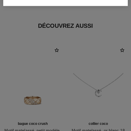
OR BEIGE 18 carats
DÉCOUVREZ AUSSI
bague coco crush
collier coco
Motif matelassé, petit modèle,
Motif matelassé, or blanc 18