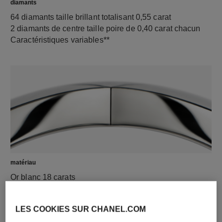
diamants
64 diamants taille brillant totalisant 0,55 carat
2 diamants de centre taille poire de 0,40 carat chacun
Caractéristiques variables**
matériau
Or blanc 18 carats
LES COOKIES SUR CHANEL.COM