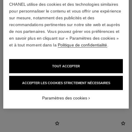
CHANEL utilise des cookies et des technologies similaires
pour personnaliser le contenu et vous offrir une expérience
sur mesure, notamment des publicités et des
recommandations pertinentes sur notre site web et auprès
de nos partenaires. Vous pouvez gérer vos préférences et
en savoir plus en cliquant sur « Paramètres des cookies »
et à tout moment dans la
Politique de confidentialité
.
fermoir
Fermoirs à clip avec tiges amovibles pour oreilles
percées et non percées
TOUT ACCEPTER
Ces pièces peuvent être détigées puis retigées en
boutique. Pour ne pas les fragiliser, limitez l’opération.
ACCEPTER LES COOKIES STRICTEMENT NÉCESSAIRES
Paramètres des cookies
DÉCOUVREZ AUSSI