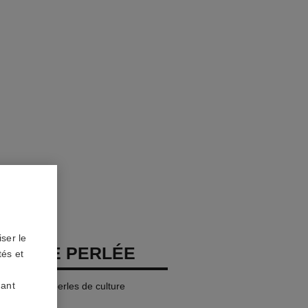
ser le
COMÈTE PERLÉE
tés et
uant
, diamants, perles de culture