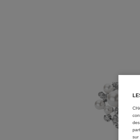
LE
CHA
con
des
par
sur