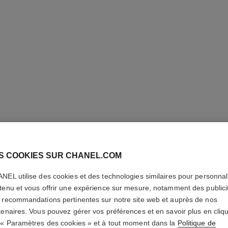
S COOKIES SUR CHANEL.COM
NEL utilise des cookies et des technologies similaires pour personnali
BAGUE 
tenu et vous offrir une expérience sur mesure, notamment des publici
 recommandations pertinentes sur notre site web et auprès de nos
tenaires. Vous pouvez gérer vos préférences et en savoir plus en cliq
Or blanc 18 carats
 « Paramètres des cookies » et à tout moment dans la
Politique de
En savoir plus