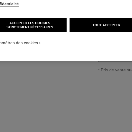
identialité
.
Réf. J10213
18 700 €
*
ACCEPTER LES COOKIES
TOUT ACCEPTER
STRICTEMENT NÉCESSAIRES
guide des tailles
amètres des cookies
↩
* Prix de vente s